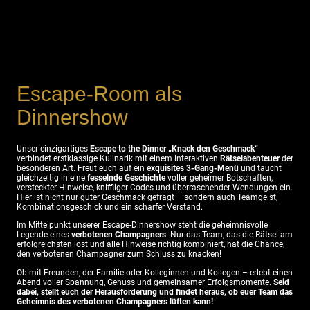
Escape-Room als
Dinnershow
Unser einzigartiges
Escape to the Dinner „Knack den Geschmack“
verbindet erstklassige Kulinarik mit einem interaktiven
Rätselabenteuer
der
besonderen Art. Freut euch auf ein
exquisites 3-Gang-Menü
und taucht
gleichzeitig in eine
fesselnde Geschichte
voller geheimer Botschaften,
versteckter Hinweise, kniffliger Codes und überraschender Wendungen ein.
Hier ist nicht nur guter Geschmack gefragt – sondern auch Teamgeist,
Kombinationsgeschick und ein scharfer Verstand.
Im Mittelpunkt unserer Escape-Dinnershow steht die geheimnisvolle
Legende eines
verbotenen Champagners
. Nur das Team, das die Rätsel am
erfolgreichsten löst und alle Hinweise richtig kombiniert, hat die Chance,
den verbotenen Champagner zum Schluss zu knacken!
Ob mit Freunden, der Familie oder Kolleginnen und Kollegen – erlebt einen
Abend voller Spannung, Genuss und gemeinsamer Erfolgsmomente.
Seid
dabei, stellt euch der Herausforderung und findet heraus, ob euer Team das
Geheimnis des verbotenen Champagners lüften kann!